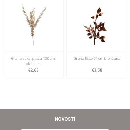
Grana eukaliptusa 120 cm;
Grana lišće 51 cm brončana
platinum
€2,63
€3,58
NOVOSTI