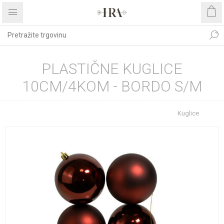
PLASTIČNE KUGLICE
10CM/4KOM - BORDO S/M
Početna stranica
BOŽIĆNI ASORTIMAN
Kuglice