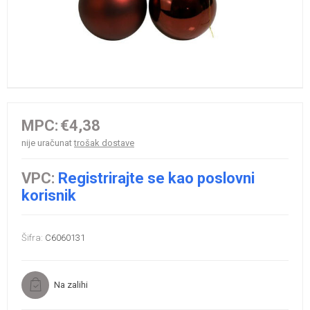
MPC:
€4,38
nije uračunat
trošak dostave
VPC:
Registrirajte se kao poslovni
korisnik
Šifra:
C6060131
Na zalihi