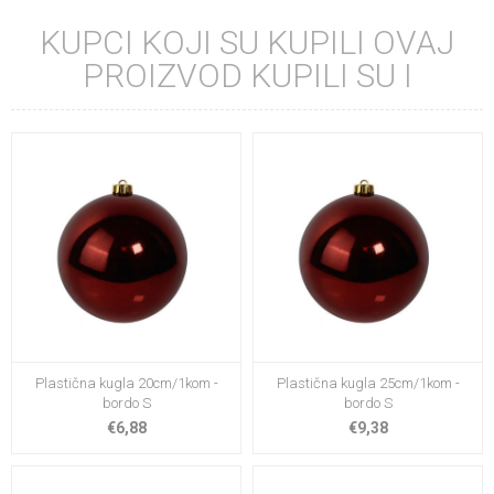
KUPCI KOJI SU KUPILI OVAJ
PROIZVOD KUPILI SU I
Plastična kugla 20cm/1kom -
Plastična kugla 25cm/1kom -
bordo S
bordo S
€6,88
€9,38