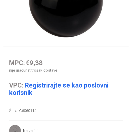
MPC:
€9,38
nije uračunat
trošak dostave
VPC:
Registrirajte se kao poslovni
korisnik
Šifra:
C6060114
Na zalihi