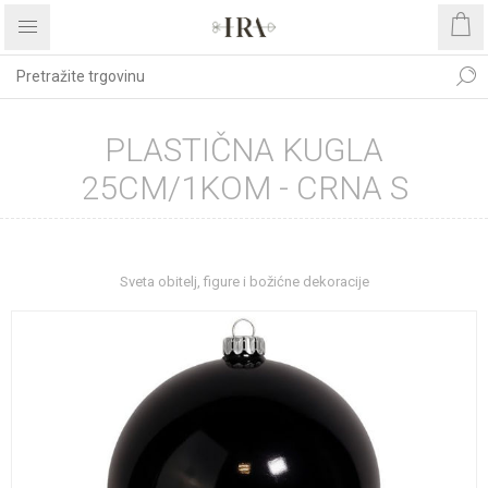
PLASTIČNA KUGLA
25CM/1KOM - CRNA S
Početna stranica
BOŽIĆNI ASORTIMAN
Sveta obitelj, figure i božićne dekoracije