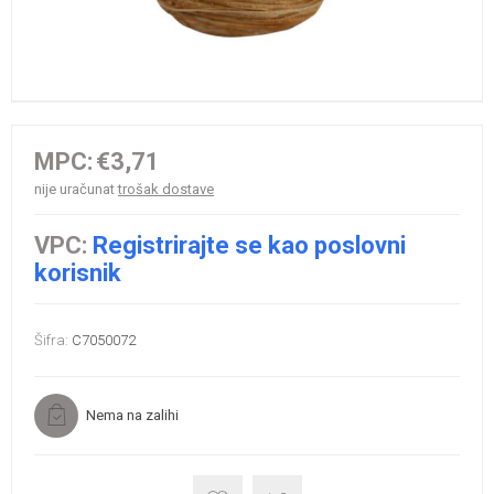
MPC:
€3,71
nije uračunat
trošak dostave
VPC:
Registrirajte se kao poslovni
korisnik
Šifra:
C7050072
Nema na zalihi