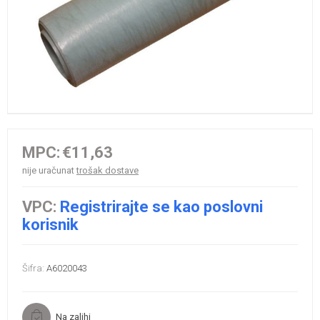
MPC:
€11,63
nije uračunat
trošak dostave
VPC:
Registrirajte se kao poslovni
korisnik
Šifra:
A6020043
Na zalihi