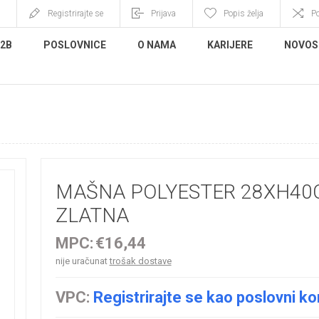
Registrirajte se
Prijava
Popis želja
P
B2B
POSLOVNICE
O NAMA
KARIJERE
NOVOS
MAŠNA POLYESTER 28XH40
ZLATNA
MPC:
€16,44
nije uračunat
trošak dostave
VPC:
Registrirajte se kao poslovni ko