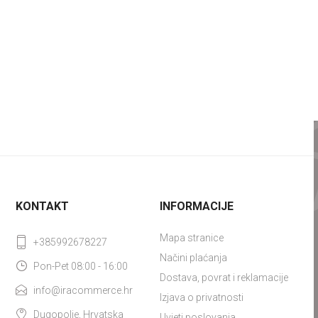
KONTAKT
INFORMACIJE
Mapa stranice
+385992678227
Načini plaćanja
Pon-Pet 08:00 - 16:00
Dostava, povrat i reklamacije
info@iracommerce.hr
Izjava o privatnosti
Dugopolje, Hrvatska
Uvjeti poslovanja