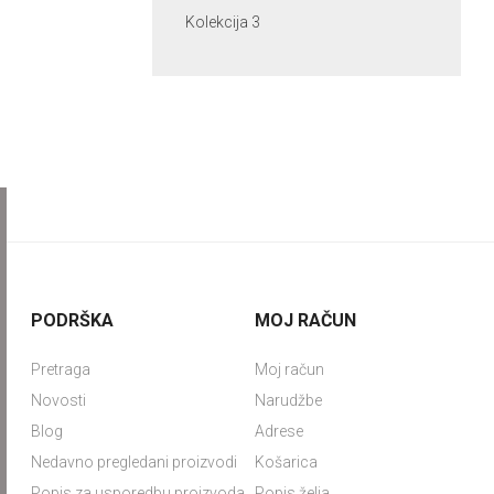
Kolekcija 3
PODRŠKA
MOJ RAČUN
Pretraga
Moj račun
Novosti
Narudžbe
Blog
Adrese
Nedavno pregledani proizvodi
Košarica
Popis za usporedbu proizvoda
Popis želja