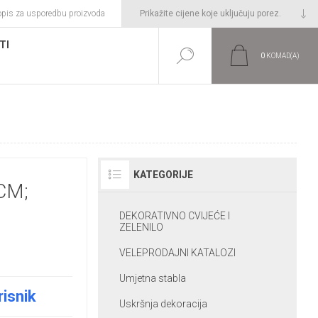
opis za usporedbu proizvoda
TI
0
KOMAD(A)
KATEGORIJE
CM;
DEKORATIVNO CVIJEĆE I
ZELENILO
VELEPRODAJNI KATALOZI
Umjetna stabla
risnik
Uskršnja dekoracija