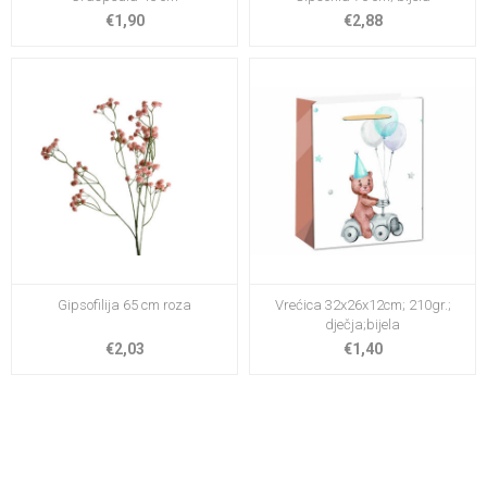
€1,90
€2,88
Gipsofilija 65 cm roza
Vrećica 32x26x12cm; 210gr.;
dječja;bijela
€2,03
€1,40