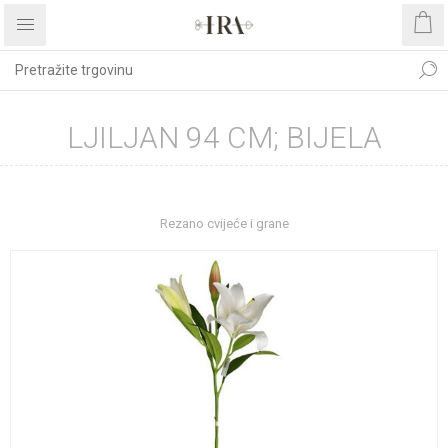
LJILJAN 94 CM; BIJELA
Početna stranica
DEKORATIVNO CVIJEĆE I ZELENILO
Rezano cvijeće i grane