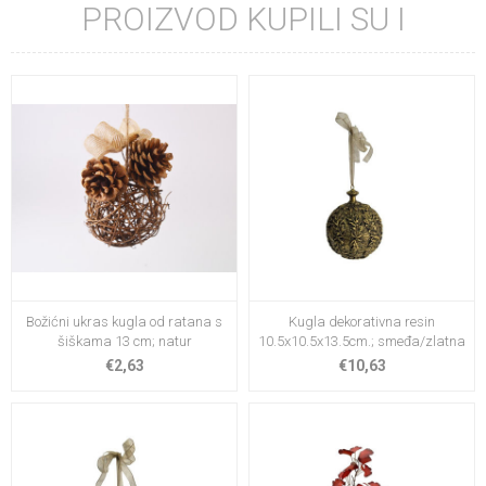
PROIZVOD KUPILI SU I
Božićni ukras kugla od ratana s
Kugla dekorativna resin
šiškama 13 cm; natur
10.5x10.5x13.5cm.; smeđa/zlatna
€2,63
€10,63