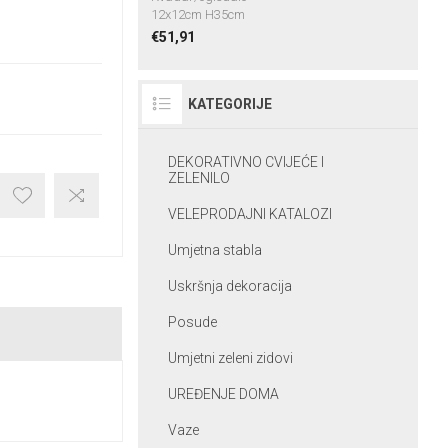
12x12cm H35cm
€51,91
KATEGORIJE
DEKORATIVNO CVIJEĆE I
ZELENILO
VELEPRODAJNI KATALOZI
Umjetna stabla
Uskršnja dekoracija
Posude
Umjetni zeleni zidovi
UREĐENJE DOMA
Vaze