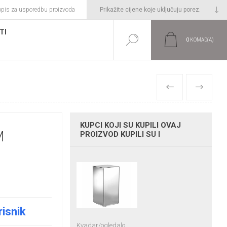
opis za usporedbu proizvoda
TI
0
KOMAD(A)
PRETHODNI
SLIJEDEĆI
KUPCI KOJI SU KUPILI OVAJ
M
PROIZVOD KUPILI SU I
risnik
Kvadar/ogledalo