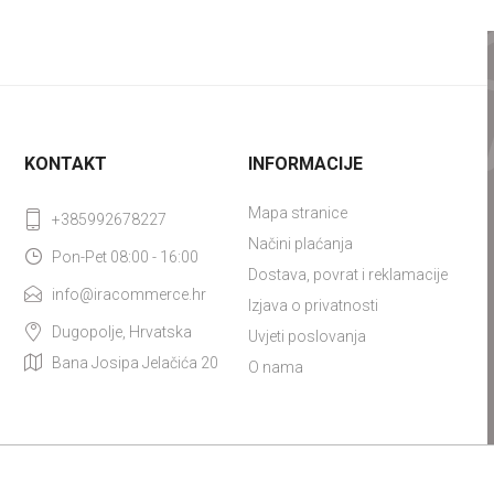
KONTAKT
INFORMACIJE
Mapa stranice
+385992678227
Načini plaćanja
Pon-Pet 08:00 - 16:00
Dostava, povrat i reklamacije
info@iracommerce.hr
Izjava o privatnosti
Dugopolje, Hrvatska
Uvjeti poslovanja
Bana Josipa Jelačića 20
O nama