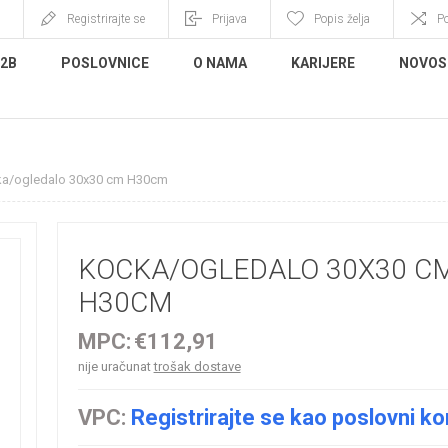
Registrirajte se
Prijava
Popis želja
P
B2B
POSLOVNICE
O NAMA
KARIJERE
NOVOS
a/ogledalo 30x30 cm H30cm
KOCKA/OGLEDALO 30X30 C
H30CM
MPC:
€112,91
nije uračunat
trošak dostave
VPC:
Registrirajte se kao poslovni ko