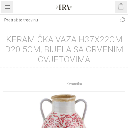
KERAMIČKA VAZA H37X22CM
D20.5CM; BIJELA SA CRVENIM
CVJETOVIMA
Početna stranica
UREĐENJE DOMA
Dekoracije
Vaze
Keramika