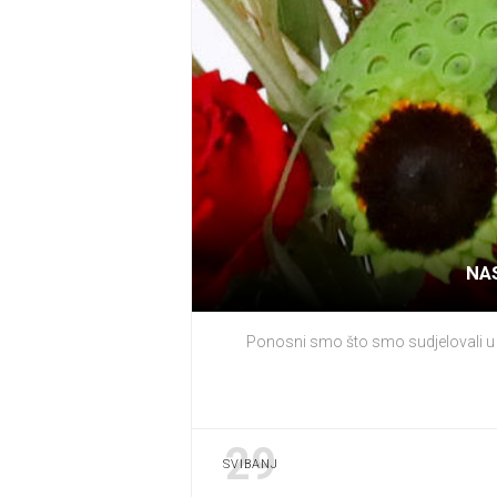
NAS
Ponosni smo što smo sudjelovali u p
29
SVIBANJ