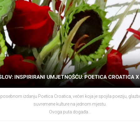
LOV: INSPIRIRANI UMJETNOŠĆU: POETICA CROATICA X 
osebnom izdanju Poetica Croatica, večeri koja je spojila poeziju, glazb
suvremene kulture na jednom mjestu.
Ovoga puta događa...