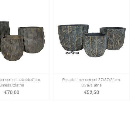
ber cement 44x44x41cm.
Posuda fiber cement 37x37x31cm.
Smeđa/zlatna
Siva/zlatna
€70,00
€52,50