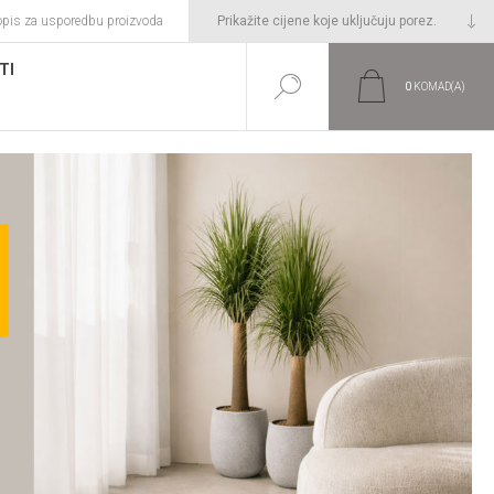
opis za usporedbu proizvoda
TI
0
KOMAD(A)