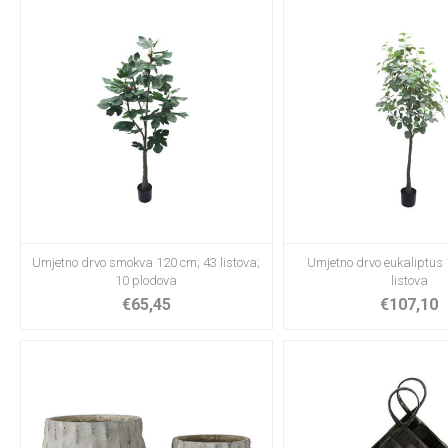
Umjetno drvo smokva 120 cm; 43 listova;
Umjetno drvo eukaliptus
10 plodova
listova
€65,45
€107,10