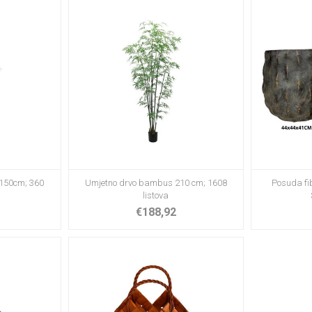
 150cm; 360
Umjetno drvo bambus 210 cm; 1608
Posuda fi
listova
€188,92