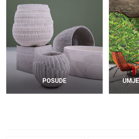
Buketi
Rezano cvijeće i grane
Zelenilo
Umjetna stabla
Umjetni zelenilo za zid
Dekorativno cvijeće i zelenilo u posudi
Ostalo
POSUDE
UMJE
Metalni obruči/konstrukcije za dekoracije