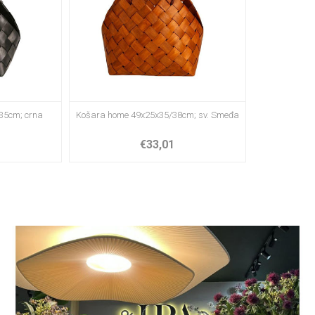
35cm; crna
Košara home 49x25x35/38cm; sv. Smeđa
€33,01