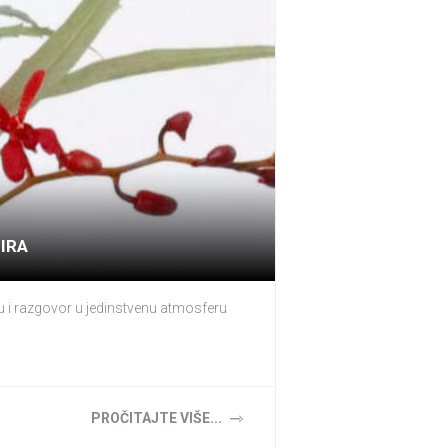
IRA
u i razgovor u jedinstvenu atmosferu
PROČITAJTE VIŠE...