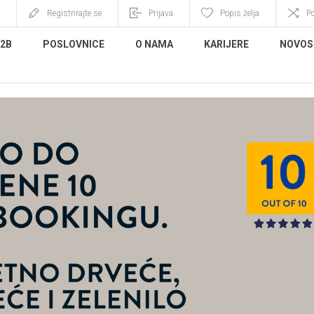
Registrirajte se
Prijava
Popis želja
P
B2B
POSLOVNICE
O NAMA
KARIJERE
NOVOS