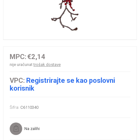
MPC:
€2,14
nije uračunat
trošak dostave
VPC:
Registrirajte se kao poslovni
korisnik
Šifra:
C6110340
Na zalihi