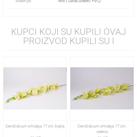
Materijal
MIX ( Svila/Silikon/ PVC)
KUPCI KOJI SU KUPILI OVAJ
PROIZVOD KUPILI SU I
Dendrobium orhideja 77 cm; bijela
Dendrobium orhideja 77 cm;
zelena