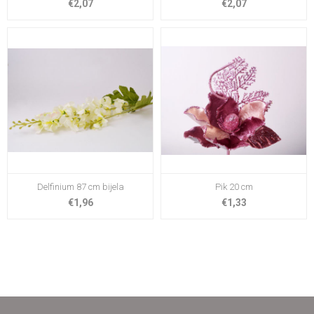
€2,07
€2,07
Delfinium 87 cm bijela
Pik 20 cm
€1,96
€1,33