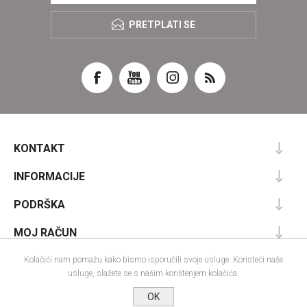
PRETPLATI SE
KONTAKT
INFORMACIJE
PODRŠKA
MOJ RAČUN
Kolačići nam pomažu kako bismo isporučili svoje usluge. Koristeći naše
usluge, slažete se s našim korištenjem kolačića.
Powered by
nopCommerce
OK
Designed by
Nop-Templates.com