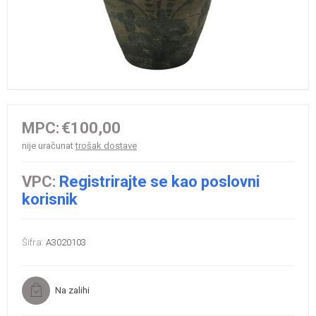
MPC:
€100,00
nije uračunat
trošak dostave
VPC:
Registrirajte se kao poslovni
korisnik
Šifra:
A3020103
Na zalihi