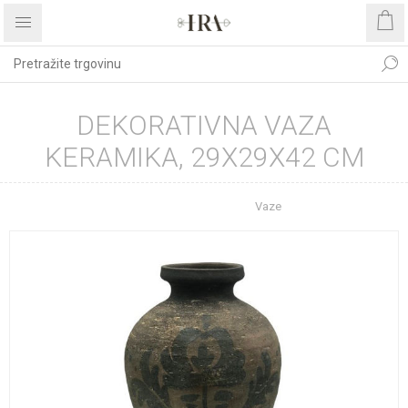
DEKORATIVNA VAZA
KERAMIKA, 29X29X42 CM
Početna stranica
Vaze