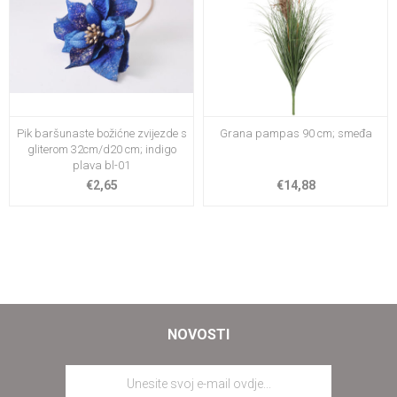
Pik baršunaste božićne zvijezde s
Grana pampas 90 cm; smeđa
gliterom 32cm/d20 cm; indigo
plava bl-01
€2,65
€14,88
NOVOSTI