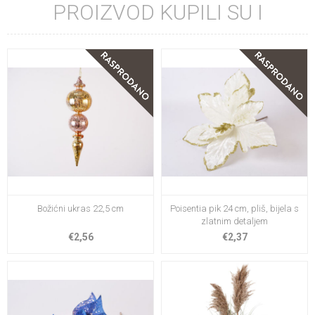
PROIZVOD KUPILI SU I
Božićni ukras 22,5 cm
Poisentia pik 24 cm, pliš, bijela s
zlatnim detaljem
€2,56
€2,37