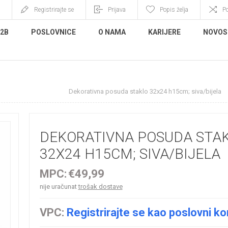
Registrirajte se
Prijava
Popis želja
P
B2B
POSLOVNICE
O NAMA
KARIJERE
NOVOS
ovi, boce, posude
Dekorativna posuda staklo 32x24 h15cm; siva/bijela
DEKORATIVNA POSUDA STA
32X24 H15CM; SIVA/BIJELA
MPC:
€49,99
nije uračunat
trošak dostave
VPC:
Registrirajte se kao poslovni ko