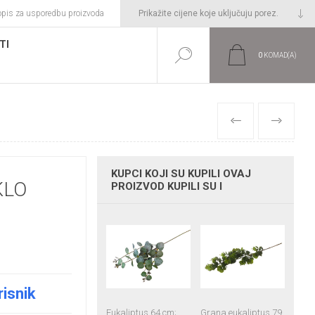
opis za usporedbu proizvoda
TI
0
KOMAD(A)
PRETHODNI
SLIJEDEĆI
KUPCI KOJI SU KUPILI OVAJ
KLO
PROIZVOD KUPILI SU I
risnik
Eukaliptus 64 cm;
Grana eukaliptus 79