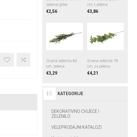
zelena/gliter
cm; t.zelena
€2,56
€3,86
Grana zelenila 84
Grana zelenila 78
cm; zelena
cm; sv.zelena
€3,29
€4,21
KATEGORIJE
DEKORATIVNO CVIJEĆE I
ZELENILO
VELEPRODAJNI KATALOZI