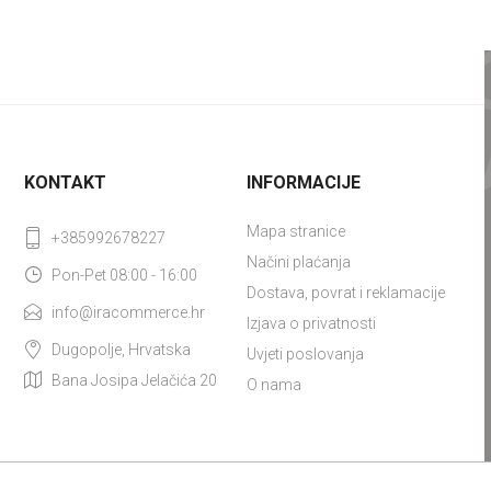
KONTAKT
INFORMACIJE
Mapa stranice
+385992678227
Načini plaćanja
Pon-Pet 08:00 - 16:00
Dostava, povrat i reklamacije
info@iracommerce.hr
Izjava o privatnosti
Dugopolje, Hrvatska
Uvjeti poslovanja
Bana Josipa Jelačića 20
O nama