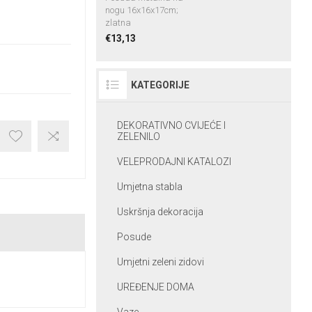
nogu 16x16x17cm;
zlatna
€13,13
KATEGORIJE
DEKORATIVNO CVIJEĆE I
ZELENILO
VELEPRODAJNI KATALOZI
Umjetna stabla
Uskršnja dekoracija
Posude
Umjetni zeleni zidovi
UREĐENJE DOMA