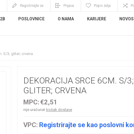
Registrirajte se
Prijava
Popis želja
P
B2B
POSLOVNICE
O NAMA
KARIJERE
NOVOS
 S/3; gliter; crvena
DEKORACIJA SRCE 6CM. S/3;
GLITER; CRVENA
MPC:
€2,51
nije uračunat
trošak dostave
VPC:
Registrirajte se kao poslovni ko