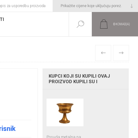
opis za usporedbu proizvoda
TI
0
KOMAD(A)
PRETHODNI
SLIJEDEĆI
KUPCI KOJI SU KUPILI OVAJ
PROIZVOD KUPILI SU I
risnik
Posuda metalna na