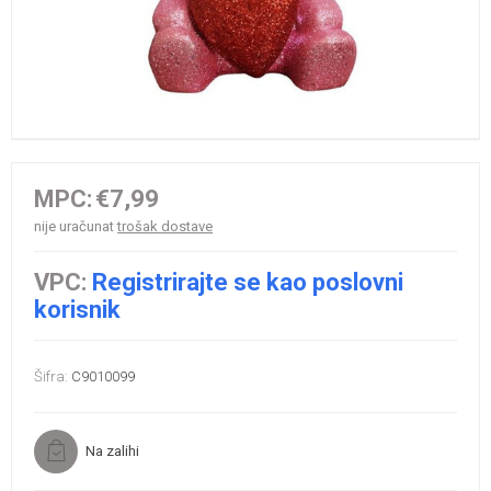
MPC:
€7,99
nije uračunat
trošak dostave
VPC:
Registrirajte se kao poslovni
korisnik
Šifra:
C9010099
Na zalihi