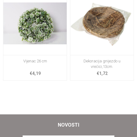
Vijenac 26 cm
Dekoracija gnijezdo u
vrećici,13cm.
€4,19
€1,72
NOVOSTI