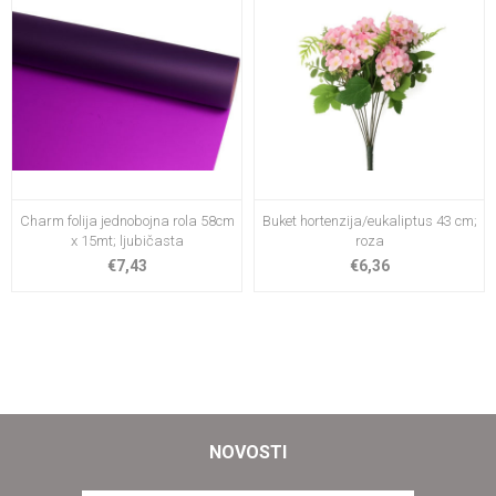
Charm folija jednobojna rola 58cm
Buket hortenzija/eukaliptus 43 cm;
x 15mt; ljubičasta
roza
€7,43
€6,36
NOVOSTI