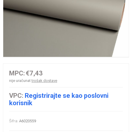
MPC:
€7,43
nije uračunat
trošak dostave
VPC:
Registrirajte se kao poslovni
korisnik
Šifra:
A6020559