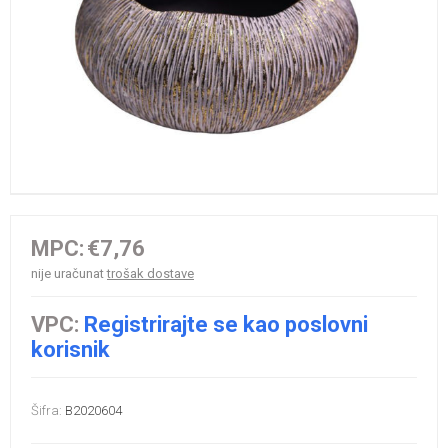
MPC:
€7,76
nije uračunat
trošak dostave
VPC:
Registrirajte se kao poslovni
korisnik
Šifra:
B2020604