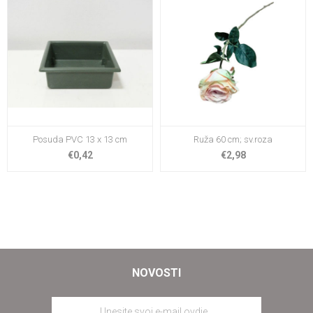
Posuda PVC 13 x 13 cm
Ruža 60 cm; sv.roza
€0,42
€2,98
NOVOSTI