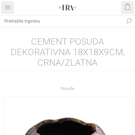
CEMENT POSUDA
DEKORATIVNA 18X18X9CM;
CRNA/ZLATNA
Početna stranica
UREĐENJE DOMA
Dekoracije
Posude