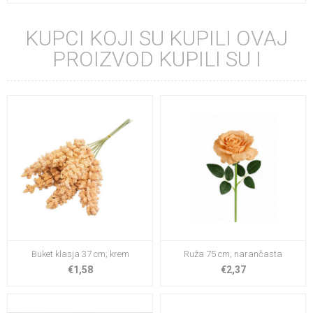
KUPCI KOJI SU KUPILI OVAJ
PROIZVOD KUPILI SU I
Buket klasja 37 cm; krem
Ruža 75 cm; narančasta
€1,58
€2,37