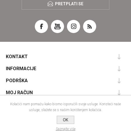
PRETPLATI SE
KONTAKT
INFORMACIJE
PODRŠKA
MOJ RAČUN
Kolačići nam pomažu kako bismo isporučili svoje usluge. Koristeći naše
usluge, slažete se s našim korištenjem kolačića.
Powered by
nopCommerce
OK
Designed by
Nop-Templates.com
Autorska prava; 2026 IRA commerce webshop. Sva prava pridržana.
Saznajte više