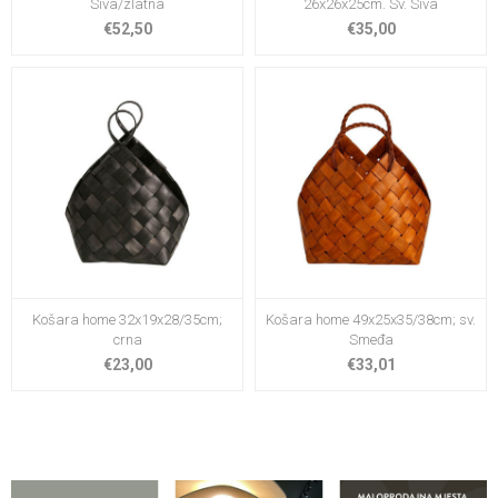
Siva/zlatna
26x26x25cm. Sv. Siva
€52,50
€35,00
Košara home 32x19x28/35cm;
Košara home 49x25x35/38cm; sv.
crna
Smeđa
€23,00
€33,01