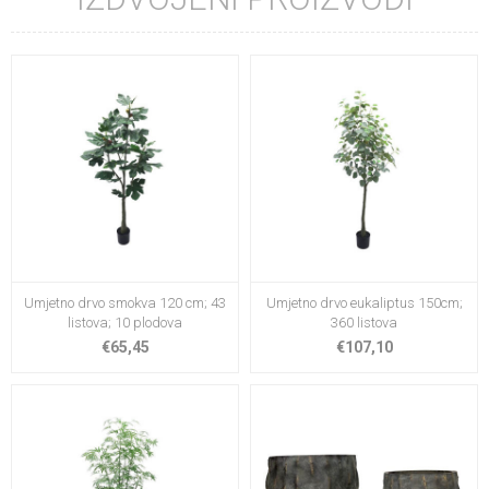
Umjetno drvo smokva 120 cm; 43
Umjetno drvo eukaliptus 150cm;
listova; 10 plodova
360 listova
€65,45
€107,10