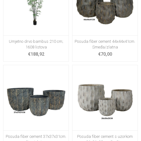
Umjetno drvo bambus 210 cm;
Posuda fiber cement 44x44x41cm.
1608 listova
Smeđa/zlatna
€188,92
€70,00
Posuda fiber cement 37x37x31cm.
Posuda fiber cement s uzorkom