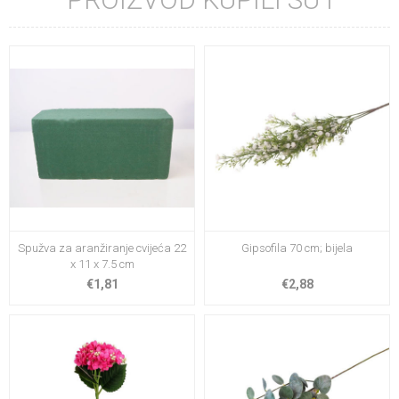
Spužva za aranžiranje cvijeća 22
Gipsofila 70 cm; bijela
x 11 x 7.5 cm
€1,81
€2,88