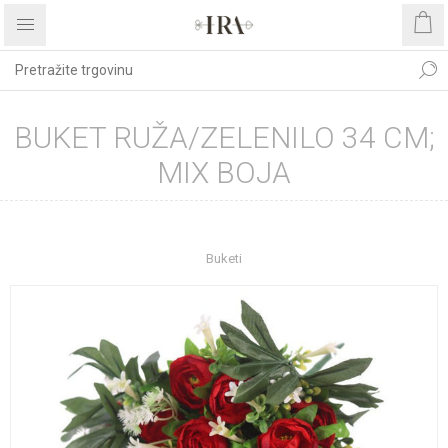
BUKET RUŽA/ZELENILO 34 CM;
MIX BOJA
Početna stranica
DEKORATIVNO CVIJEĆE I ZELENILO
Buketi