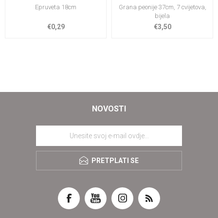
Epruveta 18cm
Grana peonije 37cm, 7 cvijetova,
bijela
€0,29
€3,50
NOVOSTI
PRETPLATI SE