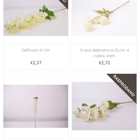
Delfinium 61 cm
Grana dekorativna 52 cm, 4
cvijeta, krem
€2,37
€2,72