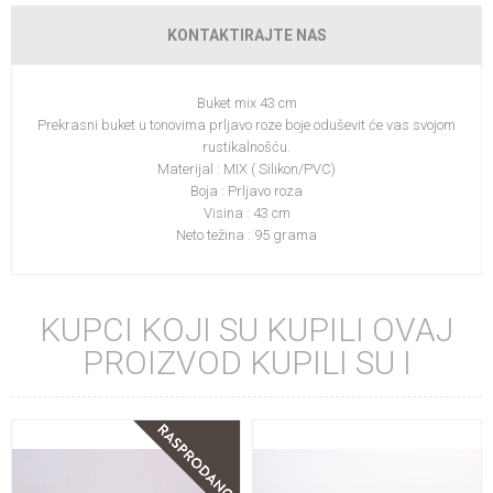
KONTAKTIRAJTE NAS
Buket mix 43 cm
Prekrasni buket u tonovima prljavo roze boje oduševit će vas svojom
rustikalnošću.
Materijal : MIX ( Silikon/PVC)
Boja : Prljavo roza
Visina : 43 cm
Neto težina : 95 grama
KUPCI KOJI SU KUPILI OVAJ
PROIZVOD KUPILI SU I