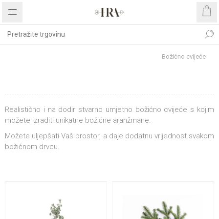
Početna stranica
BOŽIĆNI ASORTIMAN
Božićno cvijeće
BOŽIĆNO CVIJEĆE
Realistično i na dodir stvarno umjetno božićno cvijeće s kojim
možete izraditi unikatne božićne aranžmane.
Možete uljepšati Vaš prostor, a daje dodatnu vrijednost svakom
božićnom drvcu.