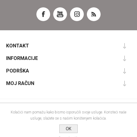
KONTAKT
INFORMACIJE
PODRŠKA
MOJ RAČUN
Powered by
nopCommerce
Kolačići nam pomažu kako bismo isporučili svoje usluge. Koristeći naše
Designed by
Nop-Templates.com
usluge, slažete se s našim korištenjem kolačića.
Autorska prava; 2026 IRA commerce webshop. Sva prava pridržana.
OK