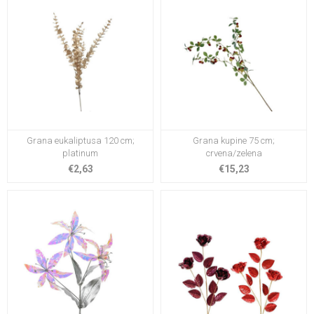
Grana eukaliptusa 120 cm;
Grana kupine 75 cm;
platinum
crvena/zelena
€2,63
€15,23