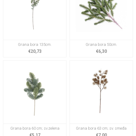
Grana bora 135cm.
Grana bora 50cm.
€20,73
€6,30
Grana bora 60 cm; sv.zelena
Grana bora 63 cm; sv. smeđa
€5,17
€7,00