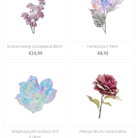
Grana trešnje zasnježena 83cm.
Hortenzija h70cm.
€24,99
€8,93
Magnolija pik na klipsi d13
Peonija 56 cm; roza/zlatna
h14cm.