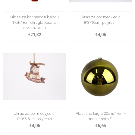
Ukras za bor medo u balonu
Ukras za bor medvjedić,
17xh48cm okrugla košara;
8*3*10cm, polyresin
crvena/bijela
€21,32
€4,06
Ukras za bor medvjedić,
Plastična kugla 20cm/1kom -
8*3*5.5cm, polyresin
maslinasta S
€4,06
€6,65