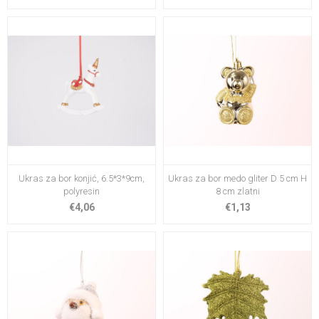
Ukras za bor konjić, 6.5*3*9cm,
Ukras za bor medo gliter D 5 cm H
polyresin
8 cm zlatni
€4,06
€1,13