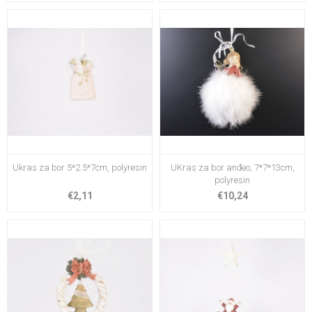
Ukras za bor 5*2.5*7cm, polyresin
UKras za bor anđeo, 7*7*13cm,
polyresin
€2,11
€10,24