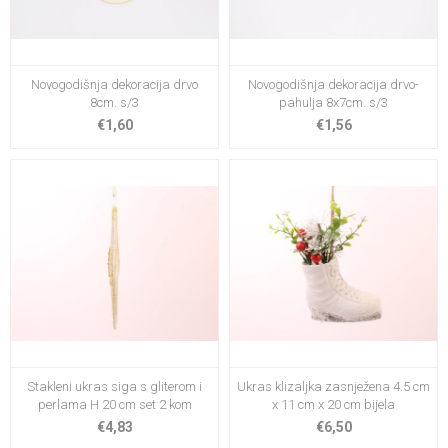
Novogodišnja dekoracija drvo
Novogodišnja dekoracija drvo-
8cm. s/3
pahulja 8x7cm. s/3
€1,60
€1,56
Stakleni ukras siga s gliterom i
Ukras klizaljka zasnježena 4.5 cm
perlama H 20 cm set 2 kom
x 11 cm x 20 cm bijela
€4,83
€6,50