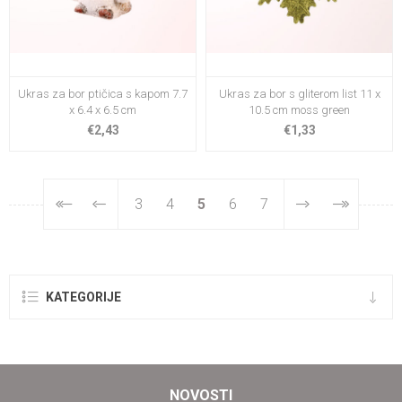
Ukras za bor ptičica s kapom 7.7
Ukras za bor s gliterom list 11 x
x 6.4 x 6.5 cm
10.5 cm moss green
€2,43
€1,33
3
4
5
6
7
KATEGORIJE
NOVOSTI