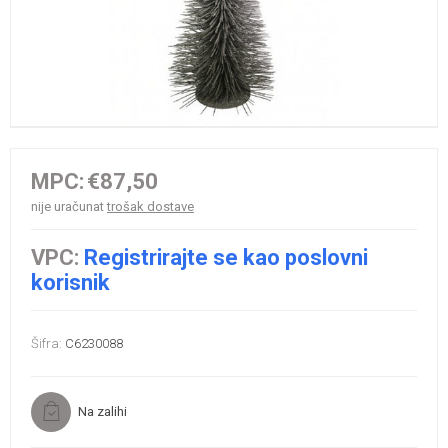
MPC:
€87,50
nije uračunat
trošak dostave
VPC:
Registrirajte se kao poslovni
korisnik
Šifra:
C6230088
Na zalihi