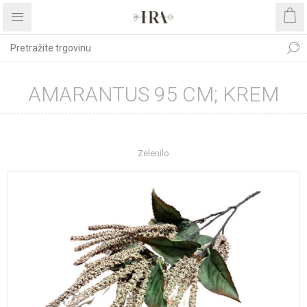
AMARANTUS 95 CM; KREM
Početna stranica
DEKORATIVNO CVIJEĆE I ZELENILO
Zelenilo