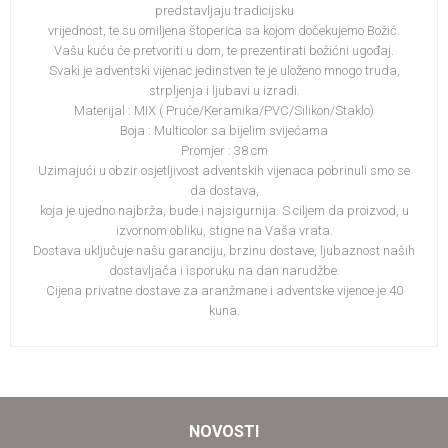
predstavljaju tradicijsku
vrijednost, te su omiljena štoperica sa kojom dočekujemo Božić.
Vašu kuću će pretvoriti u dom, te prezentirati božićni ugođaj.
Svaki je adventski vijenac jedinstven te je uloženo mnogo truda,
strpljenja i ljubavi u izradi.
Materijal : MIX ( Pruće/Keramika/PVC/Silikon/Staklo)
Boja : Multicolor sa bijelim svijećama
Promjer : 38 cm
Uzimajući u obzir osjetljivost adventskih vijenaca pobrinuli smo se
da dostava,
koja je ujedno najbrža, bude i najsigurnija. S ciljem da proizvod, u
izvornom obliku, stigne na Vaša vrata.
Dostava uključuje našu garanciju, brzinu dostave, ljubaznost naših
dostavljača i isporuku na dan narudžbe.
Cijena privatne dostave za aranžmane i adventske vijence je 40
kuna.
NOVOSTI