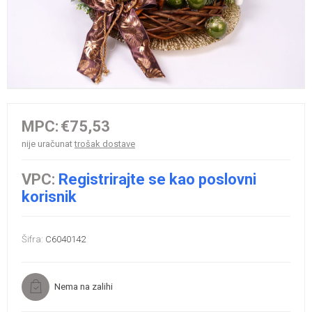
MPC:
€75,53
nije uračunat
trošak dostave
VPC:
Registrirajte se kao poslovni
korisnik
Šifra:
C6040142
Nema na zalihi