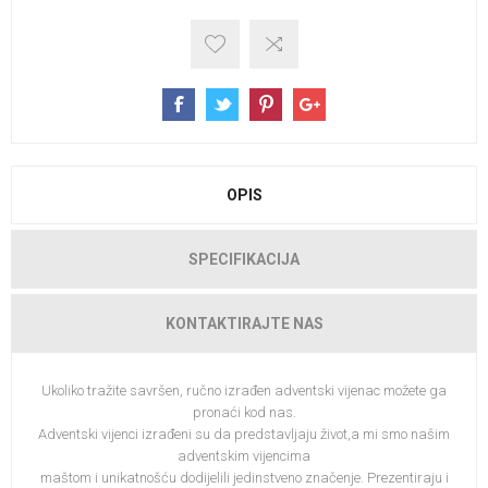
OPIS
SPECIFIKACIJA
KONTAKTIRAJTE NAS
Ukoliko tražite savršen, ručno izrađen adventski vijenac možete ga
pronaći kod nas.
Adventski vijenci izrađeni su da predstavljaju život,a mi smo našim
adventskim vijencima
maštom i unikatnošću dodijelili jedinstveno značenje. Prezentiraju i