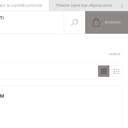
opis za usporedbu proizvoda
TI
0
KOMAD(A)
Početna stranica
UREĐENJE DOMA
Jastuci
CM