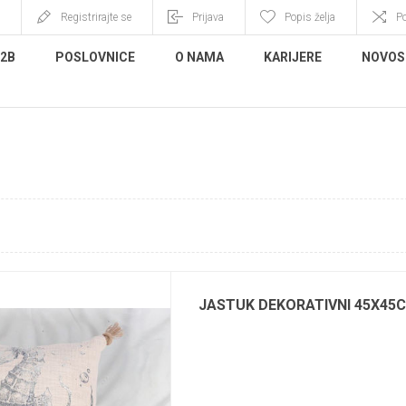
Registrirajte se
Prijava
Popis želja
P
B2B
POSLOVNICE
O NAMA
KARIJERE
NOVOS
JASTUK DEKORATIVNI 45X45