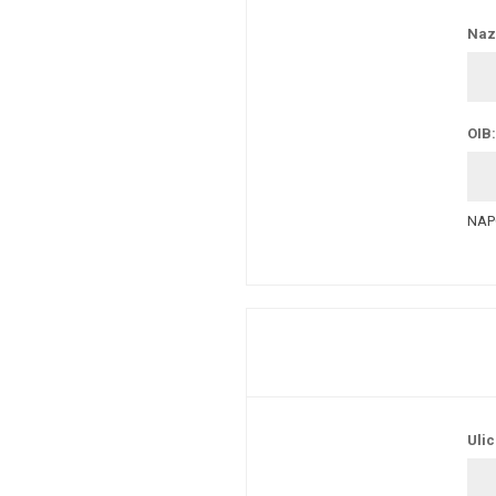
Nazi
OIB:
NAPO
Ulic