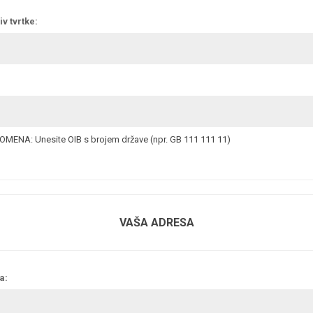
v tvrtke:
MENA: Unesite OIB s brojem države (npr. GB 111 111 11)
VAŠA ADRESA
a: