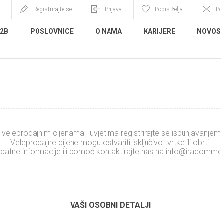
Registrirajte se
Prijava
Popis želja
P
B2B
POSLOVNICE
O NAMA
KARIJERE
NOVOS
REGISTRIRAJTE SE
 veleprodajnim cijenama i uvjetima registrirajte se ispunjavanje
Veleprodajne cijene mogu ostvariti isključivo tvrtke ili obrti.
datne informacije ili pomoć kontaktirajte nas na
info@iracomme
.........................
xxxxxxxxxxxxxx
VAŠI OSOBNI DETALJI