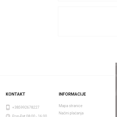
KONTAKT
INFORMACIJE
Mapa stranice
+385992678227
Načini plaćanja
Pon-Pet 08:00 - 16:00