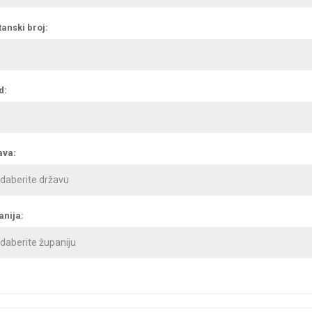
anski broj:
d:
ava:
anija: