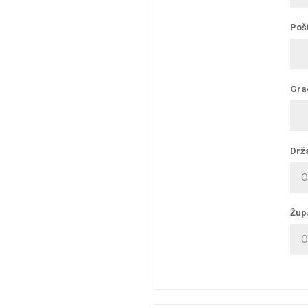
Pošt
Gra
Drž
Žup