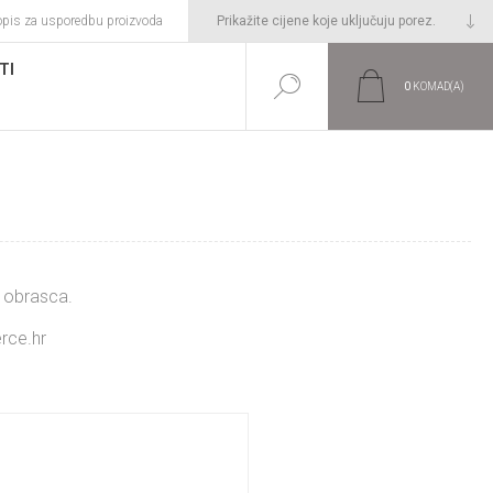
opis za usporedbu proizvoda
TI
0
KOMAD(A)
m obrasca.
rce.hr