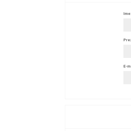
Ime
Pre
E-ma