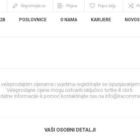
Registrirajte se
Prijava
Popis želja
P
B2B
POSLOVNICE
O NAMA
KARIJERE
NOVOS
REGISTRIRAJTE SE
 veleprodajnim cijenama i uvjetima registrirajte se ispunjavanje
Veleprodajne cijene mogu ostvariti isključivo tvrtke ili obrti.
datne informacije ili pomoć kontaktirajte nas na
info@iracomme
.........................
xxxxxxxxxxxxxx
VAŠI OSOBNI DETALJI