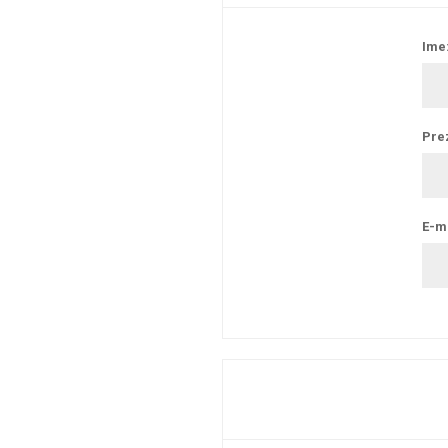
Ime
Pre
E-ma