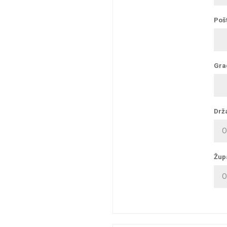
Pošt
Gra
Drž
Žup