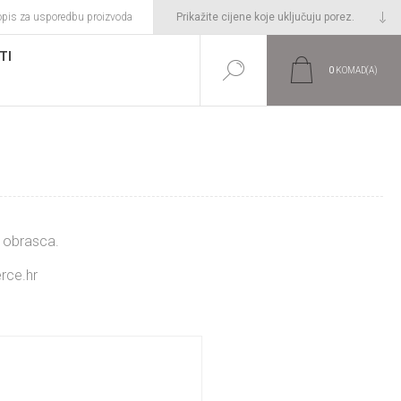
opis za usporedbu proizvoda
TI
0
KOMAD(A)
m obrasca.
rce.hr