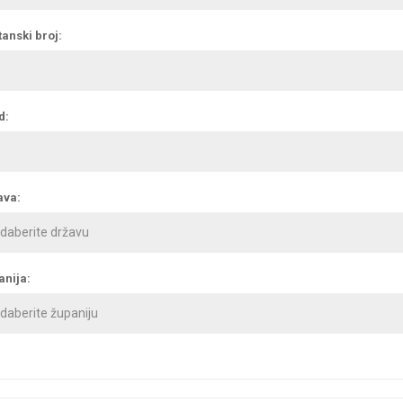
anski broj:
d:
ava:
anija: