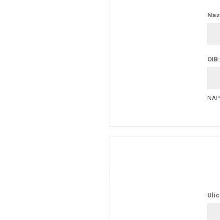
Nazi
OIB:
NAPO
Ulic