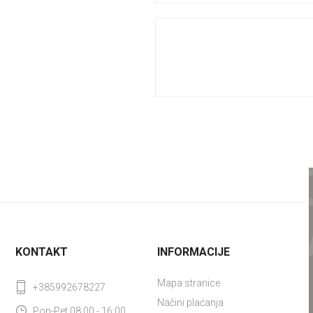
KONTAKT
INFORMACIJE
Mapa stranice
+385992678227
Načini plaćanja
Pon-Pet 08:00 - 16:00