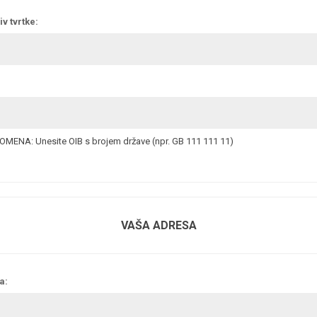
v tvrtke:
MENA: Unesite OIB s brojem države (npr. GB 111 111 11)
VAŠA ADRESA
a: