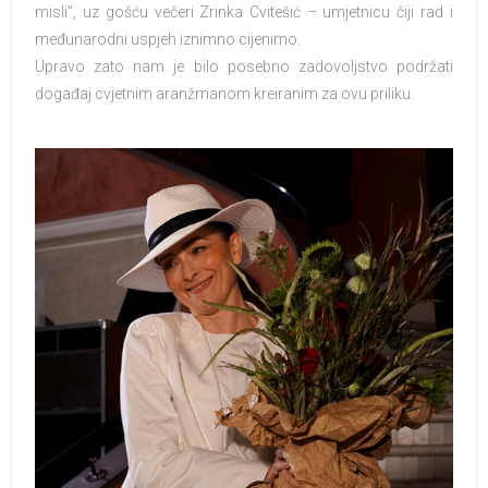
misli”, uz gošću večeri Zrinka Cvitešić – umjetnicu čiji rad i
međunarodni uspjeh iznimno cijenimo.
Upravo zato nam je bilo posebno zadovoljstvo podržati
događaj cvjetnim aranžmanom kreiranim za ovu priliku.