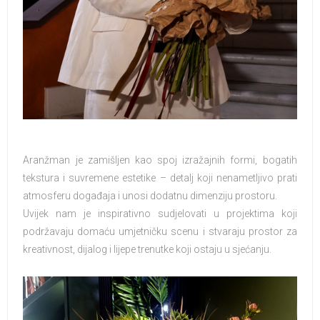
Aranžman je zamišljen kao spoj izražajnih formi, bogatih
tekstura i suvremene estetike – detalj koji nenametljivo prati
atmosferu događaja i unosi dodatnu dimenziju prostoru.
Uvijek nam je inspirativno sudjelovati u projektima koji
podržavaju domaću umjetničku scenu i stvaraju prostor za
kreativnost, dijalog i lijepe trenutke koji ostaju u sjećanju.
........................................................