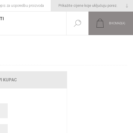
opis za usporedbu proizvoda
TI
0
KOMAD(A)
E!
I KUPAC