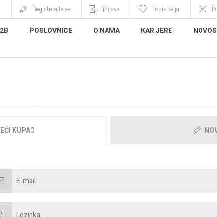
Registrirajte se
Prijava
Popis želja
P
B2B
POSLOVNICE
O NAMA
KARIJERE
NOVOS
BRODOŠLI, MOLIMO PRIJAVITE S
EĆI KUPAC
NOV