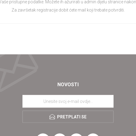
 Vaše pristupne podatke. Možete ih ažurirati u admin dijelu stranice nakon 
Za završetak registracije dobit ćete mail koji trebate potvrditi.
NOVOSTI
PRETPLATI SE