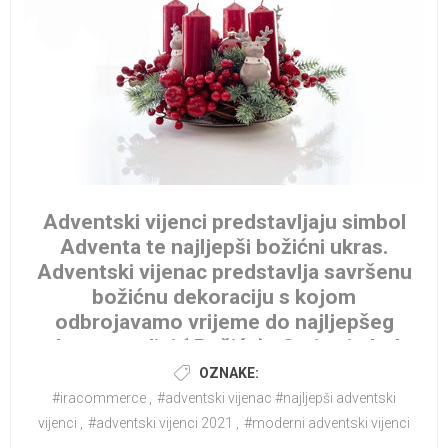
Adventski vijenci predstavljaju simbol
Adventa te najljepši božićni ukras.
Adventski vijenac predstavlja savršenu
božićnu dekoraciju s kojom
odbrojavamo vrijeme do najljepšeg
dana u godini ( Božića). On je simbol
Božića koji je duboko ukorijenjen u
OZNAKE:
našu tradiciju.
#iracommerce
,
#adventski vijenac #najljepši adventski
U izradu adventskog vijenca ulože...
vijenci
,
#adventski vijenci 2021
,
#moderni adventski vijenci