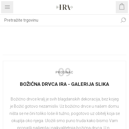
BLOG OBJAVE OZNAČENE S
'#IRA'
09
PROSINAC
BOŽIĆNA DRVCA IRA - GALERIJA SLIKA
Božićno drvce kralj je svih blagdanskih dekoracija, bez kojeg
je Božić gotovo nezamisliv. Uz božićno drvce u našem domu
ništa se ne čini toliko loše ili tužno, pogotovo uz obitelj koja se
okuplja oko njega. Uložili smo puno truda kako bismo Vam
pronašli najljepša i najkvalitetnija božićna drvca. U n...